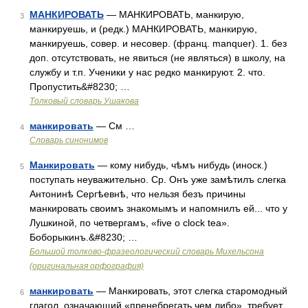
МАНКИРОВАТЬ
— МАНКИРОВАТЬ, манкирую,
3
манкируешь, и (редк.) МАНКИРОВАТЬ, манкирую,
манкируешь, совер. и несовер. (франц. manquer). 1. без
доп. отсутствовать, не явиться (не являться) в школу, на
службу и т.п. Ученики у нас редко манкируют. 2. что.
Пропустить&#8230; …
Толковый словарь Ушакова
манкировать
— См …
4
Словарь синонимов
Манкировать
— кому нибудь, чѣмъ нибудь (иноск.)
5
поступать неуважительно. Ср. Онъ уже замѣтилъ слегка
Антонинѣ Сергѣевнѣ, что нельзя безъ причины
манкировать своимъ знакомымъ и напомнилъ ей... что у
Лушкиной, по четвергамъ, «five o clock tea».
Боборыкинъ.&#8230; …
Большой толково-фразеологический словарь Михельсона
(оригинальная орфография)
манкировать
— Манкировать, этот слегка старомодный
6
глагол, означающий «пренебрегать чем либо», требует