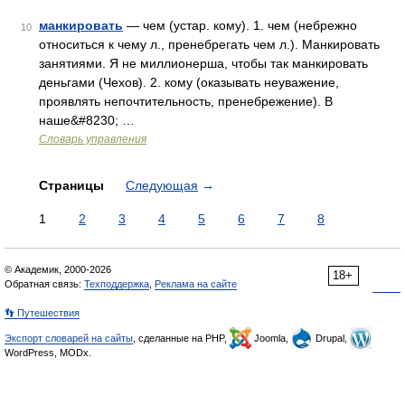
манкировать
— чем (устар. кому). 1. чем (небрежно
10
относиться к чему л., пренебрегать чем л.). Манкировать
занятиями. Я не миллионерша, чтобы так манкировать
деньгами (Чехов). 2. кому (оказывать неуважение,
проявлять непочтительность, пренебрежение). В
наше&#8230; …
Словарь управления
Страницы
Следующая
→
1
2
3
4
5
6
7
8
© Академик, 2000-2026
18+
Обратная связь:
Техподдержка
,
Реклама на сайте
👣 Путешествия
Экспорт словарей на сайты
, сделанные на PHP,
Joomla,
Drupal,
WordPress, MODx.