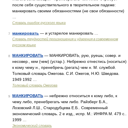
после себя существительного в творительном падеже:
манкировать своими обязанностями (не свои обязанности)
…
Словарь ошибок русского языка
манкировать
— и устарелое манкировать …
7
Словарь трудностей произношения и ударения в современном
русском языке
МАНКИРОВАТЬ
— МАНКИРОВАТЬ, рую, руешь; совер. и
8
несовер., кем (чем) (устар.). Небрежно отнестись (носиться)
к кому чему н., пренебречь (регать) чем н. М. службой.
Толковый словарь Ожегова. С.И. Ожегов, Н.Ю. Шведова.
1949 1992 …
Толковый словарь Ожегова
МАНКИРОВАТЬ
— небрежно относиться к кому либо, к
9
чему либо, пренебрегать чем либо. Райзберг Б.А.,
Лозовский Л.Ш., Стародубцева Е.Б.. Современный
экономический словарь. 2 е изд., испр. М.: ИНФРА М. 479 с..
1999 …
Экономический словарь